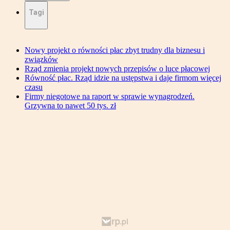
Tagi
Nowy projekt o równości płac zbyt trudny dla biznesu i
związków
Rząd zmienia projekt nowych przepisów o luce płacowej
Równość płac. Rząd idzie na ustępstwa i daje firmom więcej
czasu
Firmy niegotowe na raport w sprawie wynagrodzeń.
Grzywna to nawet 50 tys. zł