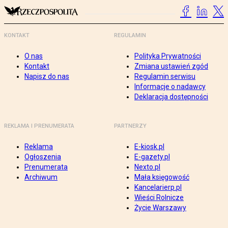
KONTAKT
REGULAMIN
O nas
Polityka Prywatności
Kontakt
Zmiana ustawień zgód
Napisz do nas
Regulamin serwisu
Informacje o nadawcy
Deklaracja dostępności
REKLAMA I PRENUMERATA
PARTNERZY
Reklama
E-kiosk.pl
Ogłoszenia
E-gazety.pl
Prenumerata
Nexto.pl
Archiwum
Mała księgowość
Kancelarierp.pl
Wieści Rolnicze
Życie Warszawy