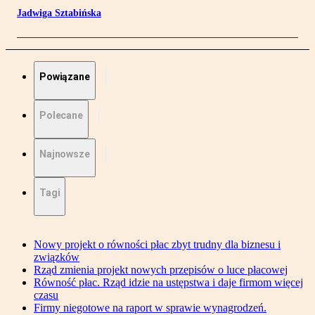
Jadwiga Sztabińska
Powiązane
Polecane
Najnowsze
Tagi
Nowy projekt o równości płac zbyt trudny dla biznesu i
związków
Rząd zmienia projekt nowych przepisów o luce płacowej
Równość płac. Rząd idzie na ustępstwa i daje firmom więcej
czasu
Firmy niegotowe na raport w sprawie wynagrodzeń.