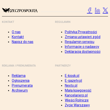
KONTAKT
REGULAMIN
O nas
Polityka Prywatności
Kontakt
Zmiana ustawień zgód
Napisz do nas
Regulamin serwisu
Informacje o nadawcy
Deklaracja dostępności
REKLAMA I PRENUMERATA
PARTNERZY
Reklama
E-kiosk.pl
Ogłoszenia
E-gazety.pl
Prenumerata
Nexto.pl
Archiwum
Mała księgowość
Kancelarierp.pl
Wieści Rolnicze
Życie Warszawy