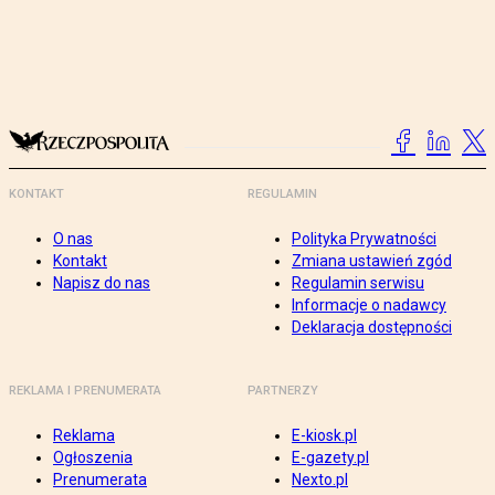
KONTAKT
REGULAMIN
O nas
Polityka Prywatności
Kontakt
Zmiana ustawień zgód
Napisz do nas
Regulamin serwisu
Informacje o nadawcy
Deklaracja dostępności
REKLAMA I PRENUMERATA
PARTNERZY
Reklama
E-kiosk.pl
Ogłoszenia
E-gazety.pl
Prenumerata
Nexto.pl