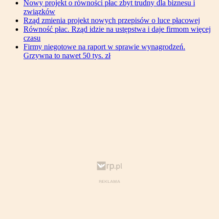
Nowy projekt o równości płac zbyt trudny dla biznesu i
związków
Rząd zmienia projekt nowych przepisów o luce płacowej
Równość płac. Rząd idzie na ustępstwa i daje firmom więcej
czasu
Firmy niegotowe na raport w sprawie wynagrodzeń.
Grzywna to nawet 50 tys. zł