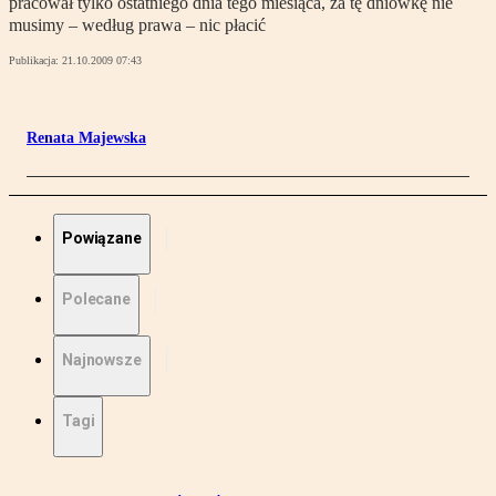
pracował tylko ostatniego dnia tego miesiąca, za tę dniówkę nie
musimy – według prawa – nic płacić
Publikacja:
21.10.2009 07:43
Renata Majewska
Powiązane
Polecane
Najnowsze
Tagi