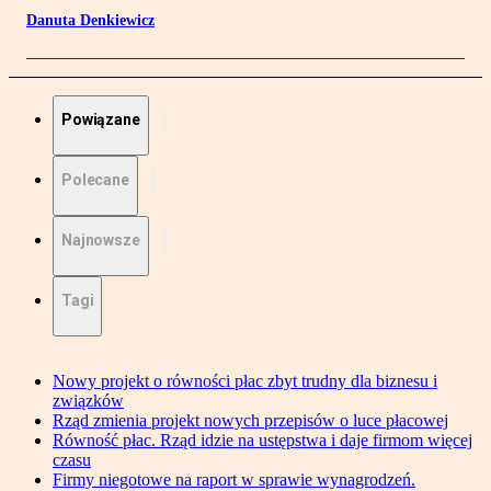
Danuta Denkiewicz
Powiązane
Polecane
Najnowsze
Tagi
Nowy projekt o równości płac zbyt trudny dla biznesu i
związków
Rząd zmienia projekt nowych przepisów o luce płacowej
Równość płac. Rząd idzie na ustępstwa i daje firmom więcej
czasu
Firmy niegotowe na raport w sprawie wynagrodzeń.