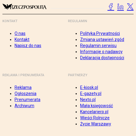
KONTAKT
REGULAMIN
O nas
Polityka Prywatności
Kontakt
Zmiana ustawień zgód
Napisz do nas
Regulamin serwisu
Informacje o nadawcy
Deklaracja dostępności
REKLAMA I PRENUMERATA
PARTNERZY
Reklama
E-kiosk.pl
Ogłoszenia
E-gazety.pl
Prenumerata
Nexto.pl
Archiwum
Mała księgowość
Kancelarierp.pl
Wieści Rolnicze
Życie Warszawy