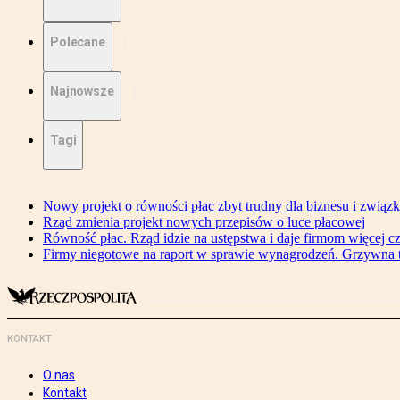
Polecane
Najnowsze
Tagi
Nowy projekt o równości płac zbyt trudny dla biznesu i związ
Rząd zmienia projekt nowych przepisów o luce płacowej
Równość płac. Rząd idzie na ustępstwa i daje firmom więcej c
Firmy niegotowe na raport w sprawie wynagrodzeń. Grzywna to
KONTAKT
O nas
Kontakt