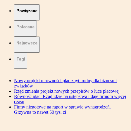
Powiązane
Polecane
Najnowsze
Tagi
Nowy projekt o równości płac zbyt trudny dla biznesu i
związków
Rząd zmienia projekt nowych przepisów o luce płacowej
Równość płac. Rząd idzie na ustępstwa i daje firmom więcej
czasu
Firmy niegotowe na raport w sprawie wynagrodzeń.
Grzywna to nawet 50 tys. zł