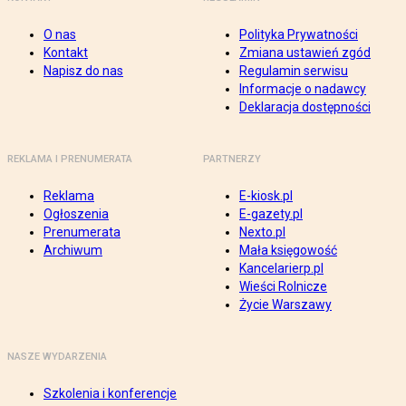
O nas
Polityka Prywatności
Kontakt
Zmiana ustawień zgód
Napisz do nas
Regulamin serwisu
Informacje o nadawcy
Deklaracja dostępności
REKLAMA I PRENUMERATA
PARTNERZY
Reklama
E-kiosk.pl
Ogłoszenia
E-gazety.pl
Prenumerata
Nexto.pl
Archiwum
Mała księgowość
Kancelarierp.pl
Wieści Rolnicze
Życie Warszawy
NASZE WYDARZENIA
Szkolenia i konferencje