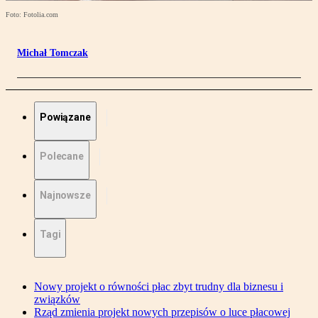
Foto: Fotolia.com
Michał Tomczak
Powiązane
Polecane
Najnowsze
Tagi
Nowy projekt o równości płac zbyt trudny dla biznesu i
związków
Rząd zmienia projekt nowych przepisów o luce płacowej