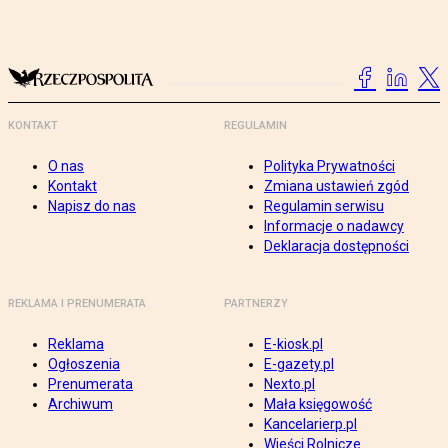
KONTAKT
REGULAMIN
O nas
Polityka Prywatności
Kontakt
Zmiana ustawień zgód
Napisz do nas
Regulamin serwisu
Informacje o nadawcy
Deklaracja dostępności
REKLAMA I PRENUMERATA
PARTNERZY
Reklama
E-kiosk.pl
Ogłoszenia
E-gazety.pl
Prenumerata
Nexto.pl
Archiwum
Mała księgowość
Kancelarierp.pl
Wieści Rolnicze