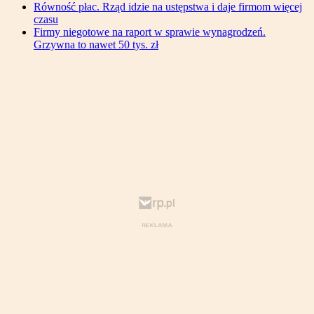
Równość płac. Rząd idzie na ustępstwa i daje firmom więcej
czasu
Firmy niegotowe na raport w sprawie wynagrodzeń.
Grzywna to nawet 50 tys. zł