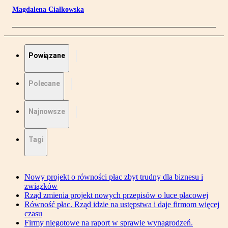
Magdalena Ciałkowska
Powiązane
Polecane
Najnowsze
Tagi
Nowy projekt o równości płac zbyt trudny dla biznesu i
związków
Rząd zmienia projekt nowych przepisów o luce płacowej
Równość płac. Rząd idzie na ustępstwa i daje firmom więcej
czasu
Firmy niegotowe na raport w sprawie wynagrodzeń.