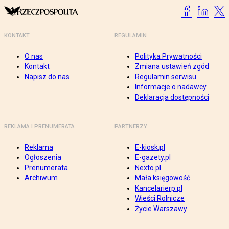
KONTAKT
REGULAMIN
O nas
Polityka Prywatności
Kontakt
Zmiana ustawień zgód
Napisz do nas
Regulamin serwisu
Informacje o nadawcy
Deklaracja dostępności
REKLAMA I PRENUMERATA
PARTNERZY
Reklama
E-kiosk.pl
Ogłoszenia
E-gazety.pl
Prenumerata
Nexto.pl
Archiwum
Mała księgowość
Kancelarierp.pl
Wieści Rolnicze
Życie Warszawy