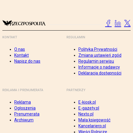
KONTAKT
REGULAMIN
O nas
Polityka Prywatności
Kontakt
Zmiana ustawień zgód
Napisz do nas
Regulamin serwisu
Informacje o nadawcy
Deklaracja dostępności
REKLAMA I PRENUMERATA
PARTNERZY
Reklama
E-kiosk.pl
Ogłoszenia
E-gazety.pl
Prenumerata
Nexto.pl
Archiwum
Mała księgowość
Kancelarierp.pl
Wieści Rolnicze