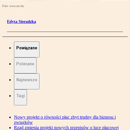
Foto: www.sxc.hu
Edyta Sieradzka
Powiązane
Polecane
Najnowsze
Tagi
Nowy projekt o równości płac zbyt trudny dla biznesu i
związków
Rząd zmienia projekt nowych przepisów o luce płacowej