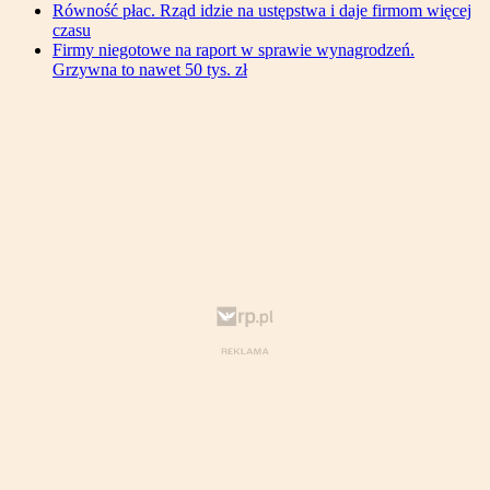
Równość płac. Rząd idzie na ustępstwa i daje firmom więcej
czasu
Firmy niegotowe na raport w sprawie wynagrodzeń.
Grzywna to nawet 50 tys. zł