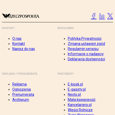
KONTAKT
REGULAMIN
O nas
Polityka Prywatności
Kontakt
Zmiana ustawień zgód
Napisz do nas
Regulamin serwisu
Informacje o nadawcy
Deklaracja dostępności
REKLAMA I PRENUMERATA
PARTNERZY
Reklama
E-kiosk.pl
Ogłoszenia
E-gazety.pl
Prenumerata
Nexto.pl
Archiwum
Mała księgowość
Kancelarierp.pl
Wieści Rolnicze