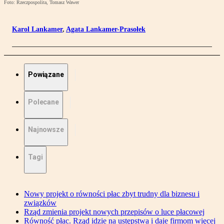
Foto: Rzeczpospolita, Tomasz Wawer
Karol Lankamer
,
Agata Lankamer-Prasołek
Powiązane
Polecane
Najnowsze
Tagi
Nowy projekt o równości płac zbyt trudny dla biznesu i
związków
Rząd zmienia projekt nowych przepisów o luce płacowej
Równość płac. Rząd idzie na ustępstwa i daje firmom więcej