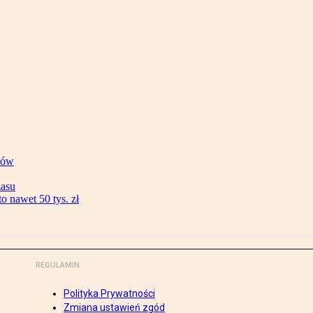
ków
zasu
 nawet 50 tys. zł
REGULAMIN
Polityka Prywatności
Zmiana ustawień zgód