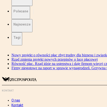
Polecane
Najnowsze
Tagi
Nowy projekt o równości płac zbyt trudny dla biznesu i związ
Rząd zmienia projekt nowych przepisów o luce płacowej
Równość płac. Rząd idzie na ustępstwa i daje firmom więcej c
Firmy niegotowe na raport w sprawie wynagrodzeń. Grzywna to
KONTAKT
O nas
Kontakt