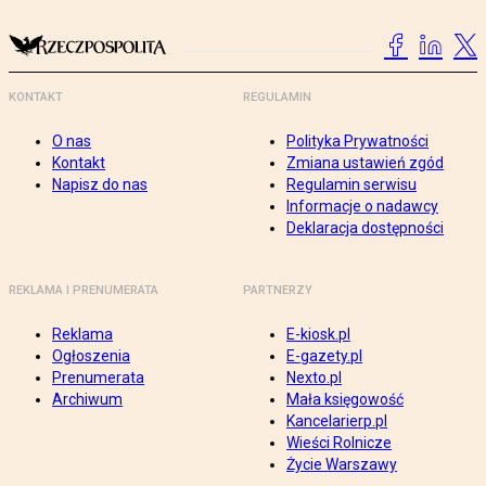
KONTAKT
REGULAMIN
O nas
Polityka Prywatności
Kontakt
Zmiana ustawień zgód
Napisz do nas
Regulamin serwisu
Informacje o nadawcy
Deklaracja dostępności
REKLAMA I PRENUMERATA
PARTNERZY
Reklama
E-kiosk.pl
Ogłoszenia
E-gazety.pl
Prenumerata
Nexto.pl
Archiwum
Mała księgowość
Kancelarierp.pl
Wieści Rolnicze
Życie Warszawy