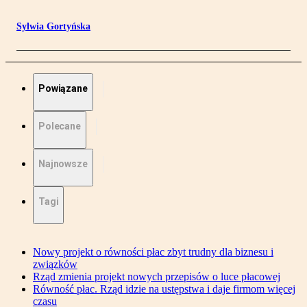
Sylwia Gortyńska
Powiązane
Polecane
Najnowsze
Tagi
Nowy projekt o równości płac zbyt trudny dla biznesu i
związków
Rząd zmienia projekt nowych przepisów o luce płacowej
Równość płac. Rząd idzie na ustępstwa i daje firmom więcej
czasu