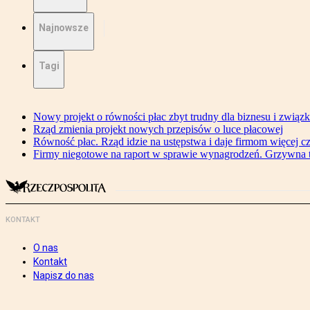
Najnowsze
Tagi
Nowy projekt o równości płac zbyt trudny dla biznesu i związ
Rząd zmienia projekt nowych przepisów o luce płacowej
Równość płac. Rząd idzie na ustępstwa i daje firmom więcej c
Firmy niegotowe na raport w sprawie wynagrodzeń. Grzywna to
KONTAKT
O nas
Kontakt
Napisz do nas