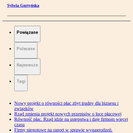
Sylwia Gortyńska
Powiązane
Polecane
Najnowsze
Tagi
Nowy projekt o równości płac zbyt trudny dla biznesu i
związków
Rząd zmienia projekt nowych przepisów o luce płacowej
Równość płac. Rząd idzie na ustępstwa i daje firmom więcej
czasu
Firmy niegotowe na raport w sprawie wynagrodzeń.