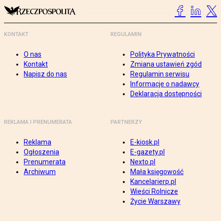
KONTAKT
REGULAMIN
O nas
Polityka Prywatności
Kontakt
Zmiana ustawień zgód
Napisz do nas
Regulamin serwisu
Informacje o nadawcy
Deklaracja dostępności
REKLAMA I PRENUMERATA
PARTNERZY
Reklama
E-kiosk.pl
Ogłoszenia
E-gazety.pl
Prenumerata
Nexto.pl
Archiwum
Mała księgowość
Kancelarierp.pl
Wieści Rolnicze
Życie Warszawy