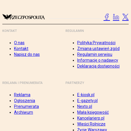
KONTAKT
REGULAMIN
O nas
Polityka Prywatności
Kontakt
Zmiana ustawień zgód
Napisz do nas
Regulamin serwisu
Informacje o nadawcy
Deklaracja dostępności
REKLAMA I PRENUMERATA
PARTNERZY
Reklama
E-kiosk.pl
Ogłoszenia
E-gazety.pl
Prenumerata
Nexto.pl
Archiwum
Mała księgowość
Kancelarierp.pl
Wieści Rolnicze
Życie Warszawy