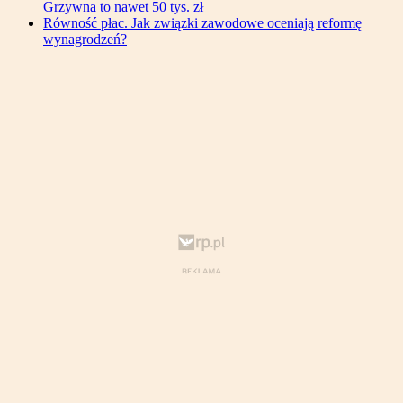
Grzywna to nawet 50 tys. zł
Równość płac. Jak związki zawodowe oceniają reformę
wynagrodzeń?