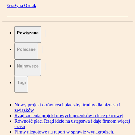
Grażyna Ordak
Powiązane
Polecane
Najnowsze
Tagi
Nowy projekt o równości płac zbyt trudny dla biznesu i
związków
Rząd zmienia projekt nowych przepisów o luce płacowej
Równość płac. Rząd idzie na ustępstwa i daje firmom więcej
czasu
Firmy niegotowe na raport w sprawie wynagrodzeń.