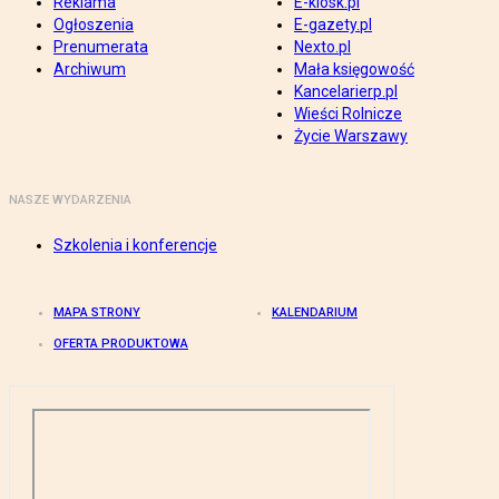
Reklama
E-kiosk.pl
Ogłoszenia
E-gazety.pl
Prenumerata
Nexto.pl
Archiwum
Mała księgowość
Kancelarierp.pl
Wieści Rolnicze
Życie Warszawy
NASZE WYDARZENIA
Szkolenia i konferencje
MAPA STRONY
KALENDARIUM
OFERTA PRODUKTOWA