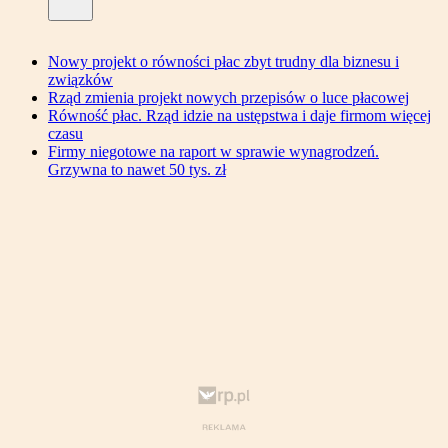
Nowy projekt o równości płac zbyt trudny dla biznesu i
związków
Rząd zmienia projekt nowych przepisów o luce płacowej
Równość płac. Rząd idzie na ustępstwa i daje firmom więcej
czasu
Firmy niegotowe na raport w sprawie wynagrodzeń.
Grzywna to nawet 50 tys. zł