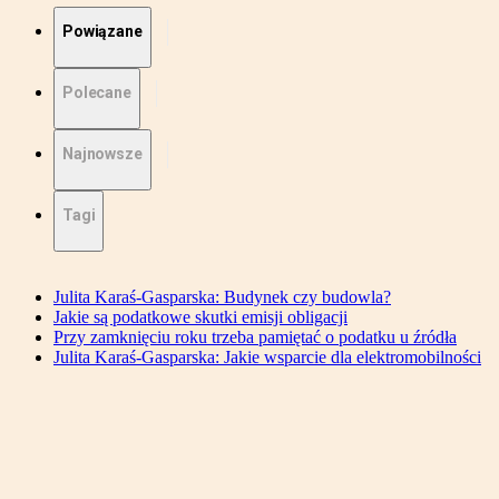
Powiązane
Polecane
Najnowsze
Tagi
Julita Karaś-Gasparska: Budynek czy budowla?
Jakie są podatkowe skutki emisji obligacji
Przy zamknięciu roku trzeba pamiętać o podatku u źródła
Julita Karaś-Gasparska: Jakie wsparcie dla elektromobilności