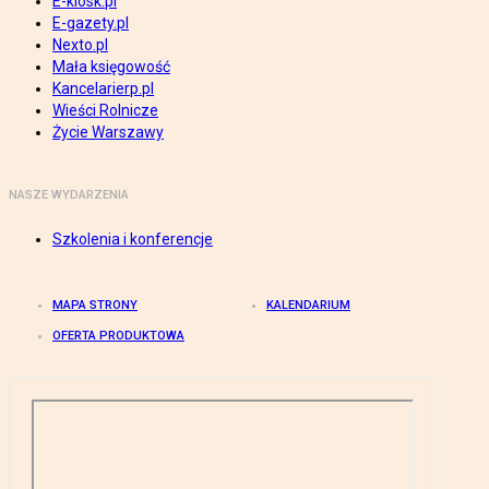
E-kiosk.pl
E-gazety.pl
Nexto.pl
Mała księgowość
Kancelarierp.pl
Wieści Rolnicze
Życie Warszawy
NASZE WYDARZENIA
Szkolenia i konferencje
MAPA STRONY
KALENDARIUM
OFERTA PRODUKTOWA