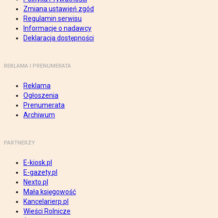
Zmiana ustawień zgód
Regulamin serwisu
Informacje o nadawcy
Deklaracja dostępności
REKLAMA I PRENUMERATA
Reklama
Ogłoszenia
Prenumerata
Archiwum
PARTNERZY
E-kiosk.pl
E-gazety.pl
Nexto.pl
Mała księgowość
Kancelarierp.pl
Wieści Rolnicze