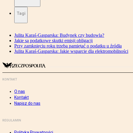
Tagi
Julita Karaś-Gasparska: Budynek czy budowla?
Jakie są podatkowe skutki emisji obligacji
Przy zamknięciu roku trzeba pamiętać o podatku u źródła
Julita Karaś-Gasparska: Jakie wsparcie dla elektromobilności
KONTAKT
O nas
Kontakt
Napisz do nas
REGULAMIN
Polityka Prywatności