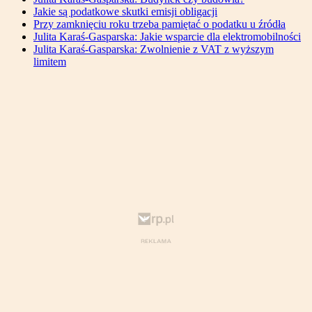
Jakie są podatkowe skutki emisji obligacji
Przy zamknięciu roku trzeba pamiętać o podatku u źródła
Julita Karaś-Gasparska: Jakie wsparcie dla elektromobilności
Julita Karaś-Gasparska: Zwolnienie z VAT z wyższym
limitem