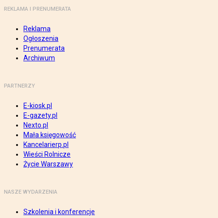
REKLAMA I PRENUMERATA
Reklama
Ogłoszenia
Prenumerata
Archiwum
PARTNERZY
E-kiosk.pl
E-gazety.pl
Nexto.pl
Mała księgowość
Kancelarierp.pl
Wieści Rolnicze
Życie Warszawy
NASZE WYDARZENIA
Szkolenia i konferencje