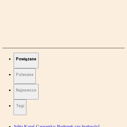
Powiązane
Polecane
Najnowsze
Tagi
Julita Karaś-Gasparska: Budynek czy budowla?