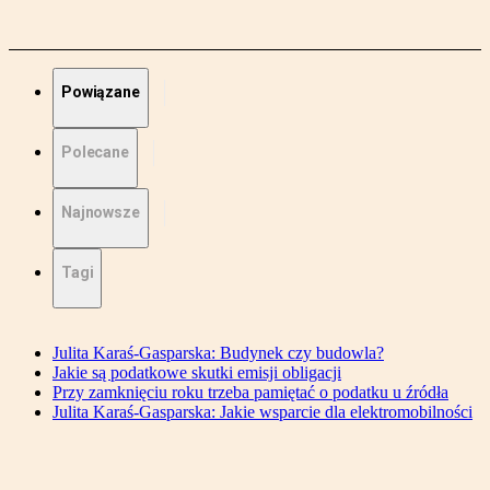
Powiązane
Polecane
Najnowsze
Tagi
Julita Karaś-Gasparska: Budynek czy budowla?
Jakie są podatkowe skutki emisji obligacji
Przy zamknięciu roku trzeba pamiętać o podatku u źródła
Julita Karaś-Gasparska: Jakie wsparcie dla elektromobilności