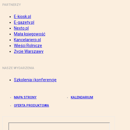
PARTNERZY
E-kiosk.pl
E-gazety.pl
Nexto.pl
Mała księgowość
Kancelarierp.pl
Wieści Rolnicze
Życie Warszawy
NASZE WYDARZENIA
Szkolenia i konferencje
MAPA STRONY
KALENDARIUM
OFERTA PRODUKTOWA