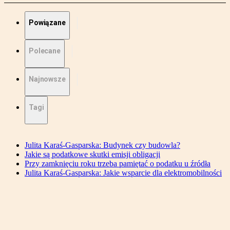
Powiązane
Polecane
Najnowsze
Tagi
Julita Karaś-Gasparska: Budynek czy budowla?
Jakie są podatkowe skutki emisji obligacji
Przy zamknięciu roku trzeba pamiętać o podatku u źródła
Julita Karaś-Gasparska: Jakie wsparcie dla elektromobilności