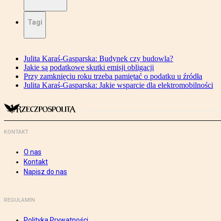
Tagi
Julita Karaś-Gasparska: Budynek czy budowla?
Jakie są podatkowe skutki emisji obligacji
Przy zamknięciu roku trzeba pamiętać o podatku u źródła
Julita Karaś-Gasparska: Jakie wsparcie dla elektromobilności
KONTAKT
O nas
Kontakt
Napisz do nas
REGULAMIN
Polityka Prywatności