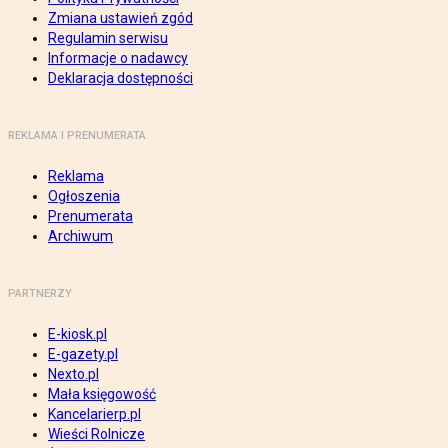
Zmiana ustawień zgód
Regulamin serwisu
Informacje o nadawcy
Deklaracja dostępności
REKLAMA I PRENUMERATA
Reklama
Ogłoszenia
Prenumerata
Archiwum
PARTNERZY
E-kiosk.pl
E-gazety.pl
Nexto.pl
Mała księgowość
Kancelarierp.pl
Wieści Rolnicze