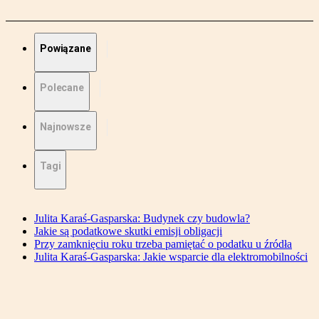
Powiązane
Polecane
Najnowsze
Tagi
Julita Karaś-Gasparska: Budynek czy budowla?
Jakie są podatkowe skutki emisji obligacji
Przy zamknięciu roku trzeba pamiętać o podatku u źródła
Julita Karaś-Gasparska: Jakie wsparcie dla elektromobilności