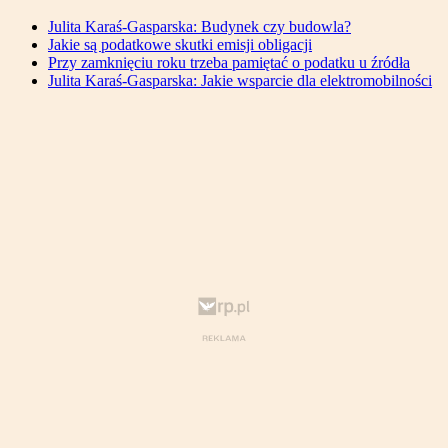
Julita Karaś-Gasparska: Budynek czy budowla?
Jakie są podatkowe skutki emisji obligacji
Przy zamknięciu roku trzeba pamiętać o podatku u źródła
Julita Karaś-Gasparska: Jakie wsparcie dla elektromobilności