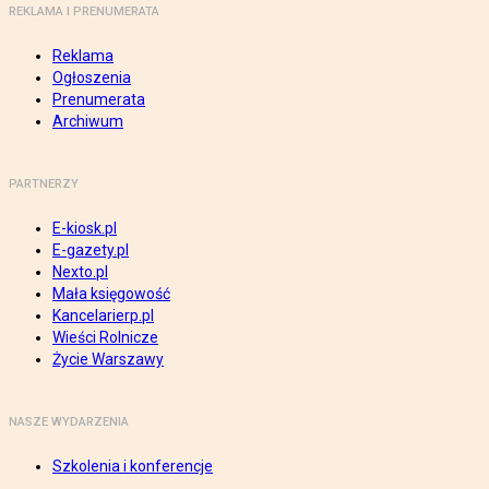
REKLAMA I PRENUMERATA
Reklama
Ogłoszenia
Prenumerata
Archiwum
PARTNERZY
E-kiosk.pl
E-gazety.pl
Nexto.pl
Mała księgowość
Kancelarierp.pl
Wieści Rolnicze
Życie Warszawy
NASZE WYDARZENIA
Szkolenia i konferencje