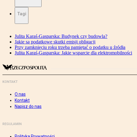
Tagi
Julita Karaś-Gasparska: Budynek czy budowla?
Jakie są podatkowe skutki emisji obligacji
Przy zamknięciu roku trzeba pamiętać o podatku u źródła
Julita Karaś-Gasparska: Jakie wsparcie dla elektromobilności
KONTAKT
O nas
Kontakt
Napisz do nas
REGULAMIN
Polityka Prywatności