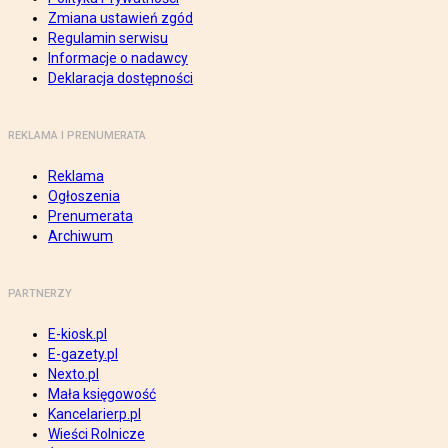
Zmiana ustawień zgód
Regulamin serwisu
Informacje o nadawcy
Deklaracja dostępności
REKLAMA I PRENUMERATA
Reklama
Ogłoszenia
Prenumerata
Archiwum
PARTNERZY
E-kiosk.pl
E-gazety.pl
Nexto.pl
Mała księgowość
Kancelarierp.pl
Wieści Rolnicze