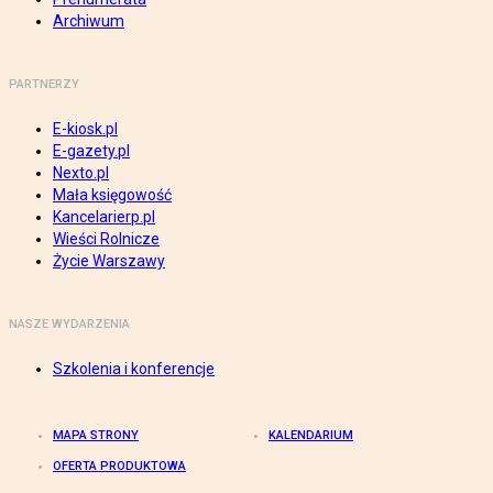
Archiwum
PARTNERZY
E-kiosk.pl
E-gazety.pl
Nexto.pl
Mała księgowość
Kancelarierp.pl
Wieści Rolnicze
Życie Warszawy
NASZE WYDARZENIA
Szkolenia i konferencje
MAPA STRONY
KALENDARIUM
OFERTA PRODUKTOWA