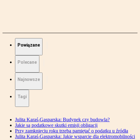
Powiązane
Polecane
Najnowsze
Tagi
Julita Karaś-Gasparska: Budynek czy budowla?
Jakie są podatkowe skutki emisji obligacji
Przy zamknięciu roku trzeba pamiętać o podatku u źródła
Julita Karaś-Gasparska: Jakie wsparcie dla elektromobilności