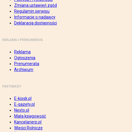
Zmiana ustawień zgód
Regulamin serwisu
Informacje o nadawcy
Deklaracja dostępności
REKLAMA I PRENUMERATA
Reklama
Ogłoszenia
Prenumerata
Archiwum
PARTNERZY
E-kiosk.pl
E-gazety.pl
Nexto.pl
Mała księgowość
Kancelarierp.pl
Wieści Rolnicze