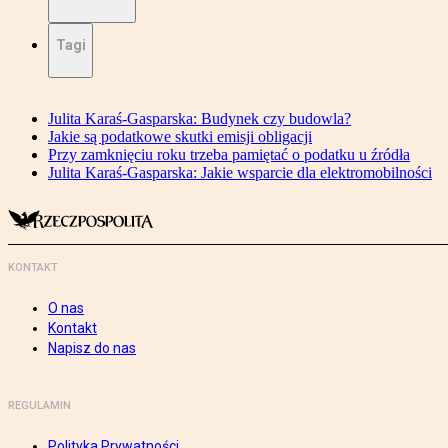
Tagi
Julita Karaś-Gasparska: Budynek czy budowla?
Jakie są podatkowe skutki emisji obligacji
Przy zamknięciu roku trzeba pamiętać o podatku u źródła
Julita Karaś-Gasparska: Jakie wsparcie dla elektromobilności
KONTAKT
O nas
Kontakt
Napisz do nas
REGULAMIN
Polityka Prywatności