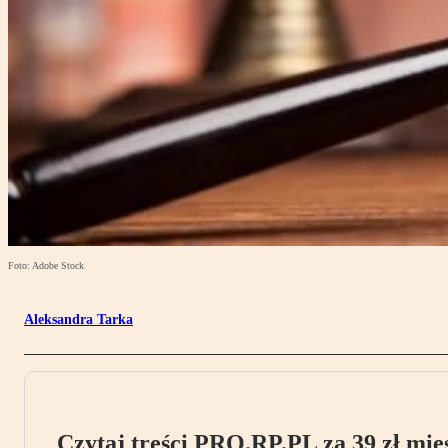
Foto: Adobe Stock
Aleksandra Tarka
Czytaj treści PRO.RP.PL za 39 zł mies