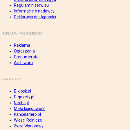
Regulamin serwisu
Informacje o nadawcy
Deklaracja dostępności
REKLAMA I PRENUMERATA
Reklama
Ogłoszenia
Prenumerata
Archiwum
PARTNERZY
E-kiosk.pl
E-gazety.pl
Nexto.pl
Mała księgowość
Kancelarierp.pl
Wieści Rolnicze
Życie Warszawy