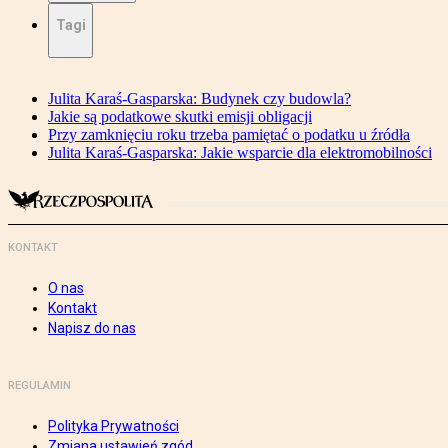
Tagi
Julita Karaś-Gasparska: Budynek czy budowla?
Jakie są podatkowe skutki emisji obligacji
Przy zamknięciu roku trzeba pamiętać o podatku u źródła
Julita Karaś-Gasparska: Jakie wsparcie dla elektromobilności
KONTAKT
O nas
Kontakt
Napisz do nas
REGULAMIN
Polityka Prywatności
Zmiana ustawień zgód