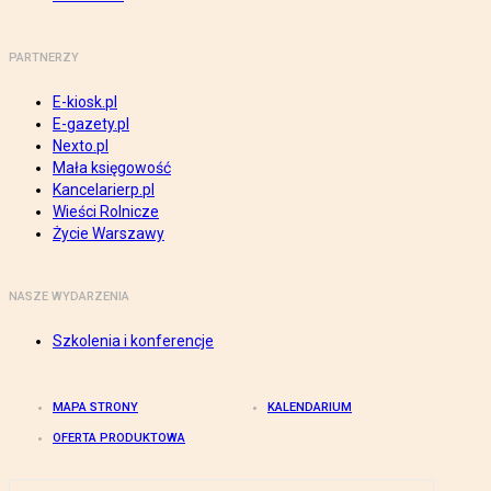
PARTNERZY
E-kiosk.pl
E-gazety.pl
Nexto.pl
Mała księgowość
Kancelarierp.pl
Wieści Rolnicze
Życie Warszawy
NASZE WYDARZENIA
Szkolenia i konferencje
MAPA STRONY
KALENDARIUM
OFERTA PRODUKTOWA