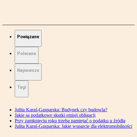
Powiązane
Polecane
Najnowsze
Tagi
Julita Karaś-Gasparska: Budynek czy budowla?
Jakie są podatkowe skutki emisji obligacji
Przy zamknięciu roku trzeba pamiętać o podatku u źródła
Julita Karaś-Gasparska: Jakie wsparcie dla elektromobilności