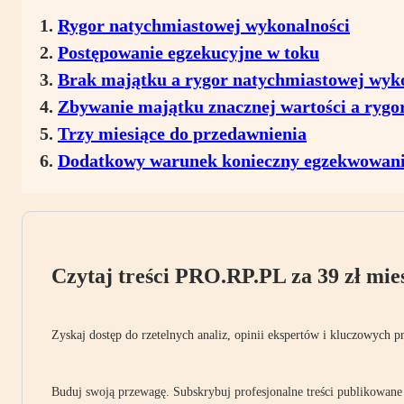
Rygor natychmiastowej wykonalności
Postępowanie egzekucyjne w toku
Brak majątku a rygor natychmiastowej wyk
Zbywanie majątku znacznej wartości a rygo
Trzy miesiące do przedawnienia
Dodatkowy warunek konieczny egzekwowani
Czytaj treści PRO.RP.PL za 39 zł mies
Zyskaj dostęp do rzetelnych analiz, opinii ekspertów i kluczowych p
Buduj swoją przewagę. Subskrybuj profesjonalne treści publikowane 