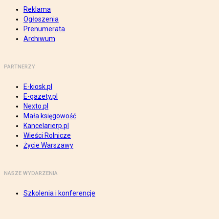
Reklama
Ogłoszenia
Prenumerata
Archiwum
PARTNERZY
E-kiosk.pl
E-gazety.pl
Nexto.pl
Mała księgowość
Kancelarierp.pl
Wieści Rolnicze
Życie Warszawy
NASZE WYDARZENIA
Szkolenia i konferencje