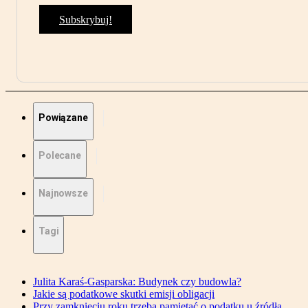
Subskrybuj!
Powiązane
Polecane
Najnowsze
Tagi
Julita Karaś-Gasparska: Budynek czy budowla?
Jakie są podatkowe skutki emisji obligacji
Przy zamknięciu roku trzeba pamiętać o podatku u źródła