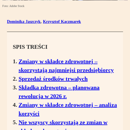
Foto: Adobe Stock
Dominika Jaszczyk
,
Krzysztof Kaczmarek
SPIS TREŚCI
Zmiany w składce zdrowotnej –
skorzystają najmniejsi przedsiębiorcy
Sprzedaż środków trwałych
Składka zdrowotna – planowana
rewolucja w 2026 r.
Zmiany w składce zdrowotnej – analiza
korzyści
Nie wszyscy skorzystają ze zmian w