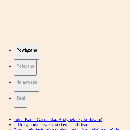
Powiązane
Polecane
Najnowsze
Tagi
Julita Karaś-Gasparska: Budynek czy budowla?
Jakie są podatkowe skutki emisji obligacji
Przy zamknięciu roku trzeba pamiętać o podatku u źródła