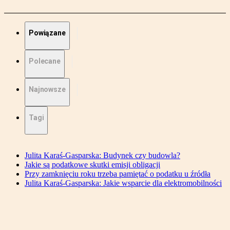
Powiązane
Polecane
Najnowsze
Tagi
Julita Karaś-Gasparska: Budynek czy budowla?
Jakie są podatkowe skutki emisji obligacji
Przy zamknięciu roku trzeba pamiętać o podatku u źródła
Julita Karaś-Gasparska: Jakie wsparcie dla elektromobilności