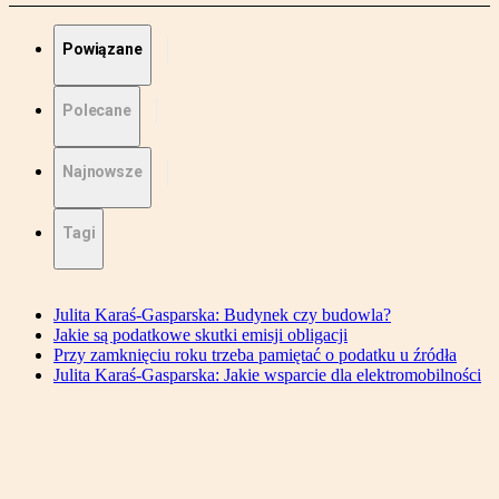
Powiązane
Polecane
Najnowsze
Tagi
Julita Karaś-Gasparska: Budynek czy budowla?
Jakie są podatkowe skutki emisji obligacji
Przy zamknięciu roku trzeba pamiętać o podatku u źródła
Julita Karaś-Gasparska: Jakie wsparcie dla elektromobilności