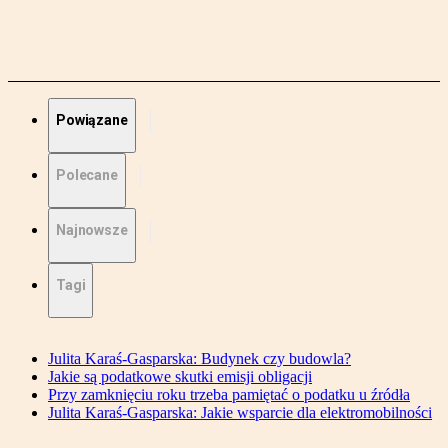
Powiązane
Polecane
Najnowsze
Tagi
Julita Karaś-Gasparska: Budynek czy budowla?
Jakie są podatkowe skutki emisji obligacji
Przy zamknięciu roku trzeba pamiętać o podatku u źródła
Julita Karaś-Gasparska: Jakie wsparcie dla elektromobilności