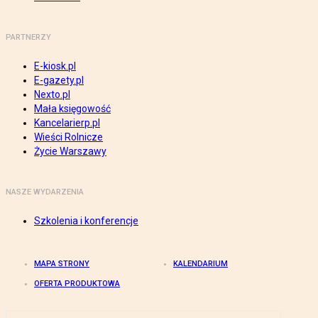
PARTNERZY
E-kiosk.pl
E-gazety.pl
Nexto.pl
Mała księgowość
Kancelarierp.pl
Wieści Rolnicze
Życie Warszawy
NASZE WYDARZENIA
Szkolenia i konferencje
MAPA STRONY
KALENDARIUM
OFERTA PRODUKTOWA