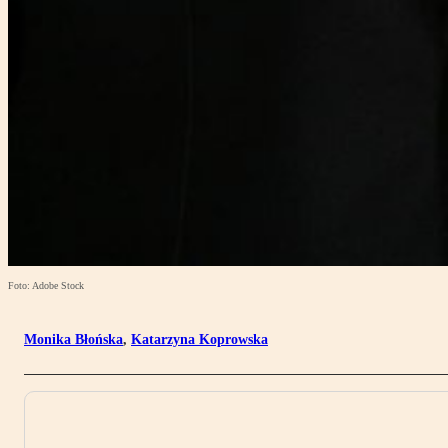
Foto: Adobe Stock
Monika Błońska
,
Katarzyna Koprowska