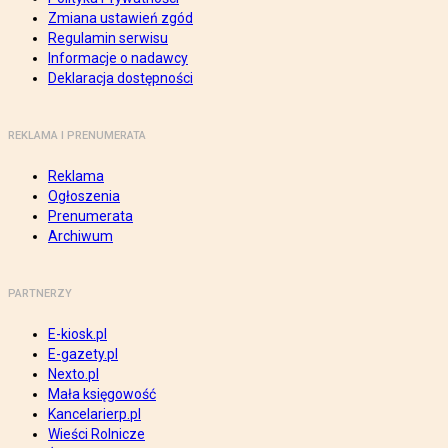
Zmiana ustawień zgód
Regulamin serwisu
Informacje o nadawcy
Deklaracja dostępności
REKLAMA I PRENUMERATA
Reklama
Ogłoszenia
Prenumerata
Archiwum
PARTNERZY
E-kiosk.pl
E-gazety.pl
Nexto.pl
Mała księgowość
Kancelarierp.pl
Wieści Rolnicze