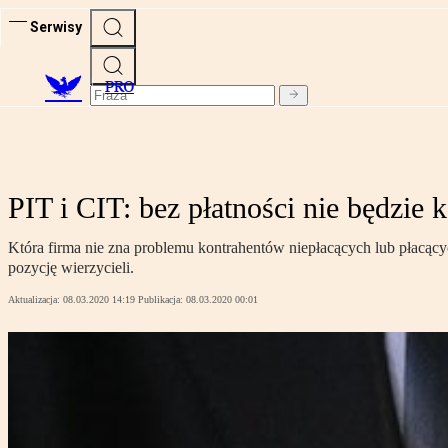
Serwisy
PRO
PIT i CIT: bez płatności nie będzie
Która firma nie zna problemu kontrahentów niepłacących lub płacącyc
pozycję wierzycieli.
Aktualizacja:
08.03.2020 14:19
Publikacja:
08.03.2020 00:01