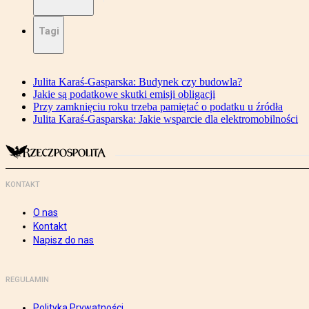
Tagi
Julita Karaś-Gasparska: Budynek czy budowla?
Jakie są podatkowe skutki emisji obligacji
Przy zamknięciu roku trzeba pamiętać o podatku u źródła
Julita Karaś-Gasparska: Jakie wsparcie dla elektromobilności
KONTAKT
O nas
Kontakt
Napisz do nas
REGULAMIN
Polityka Prywatności