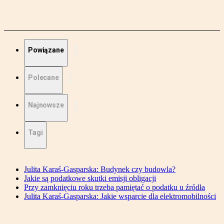
Powiązane
Polecane
Najnowsze
Tagi
Julita Karaś-Gasparska: Budynek czy budowla?
Jakie są podatkowe skutki emisji obligacji
Przy zamknięciu roku trzeba pamiętać o podatku u źródła
Julita Karaś-Gasparska: Jakie wsparcie dla elektromobilności