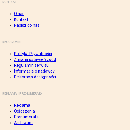
KONTAKT
O nas
Kontakt
Napisz do nas
REGULAMIN
Polityka Prywatności
Zmiana ustawień zgód
Regulamin serwisu
Informacje o nadawcy
Deklaracja dostępności
REKLAMA I PRENUMERATA
Reklama
Ogłoszenia
Prenumerata
Archiwum