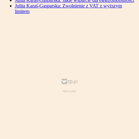
Julita Karaś-Gasparska: Jakie wsparcie dla elektromobilności
Julita Karaś-Gasparska: Zwolnienie z VAT z wyższym
limitem