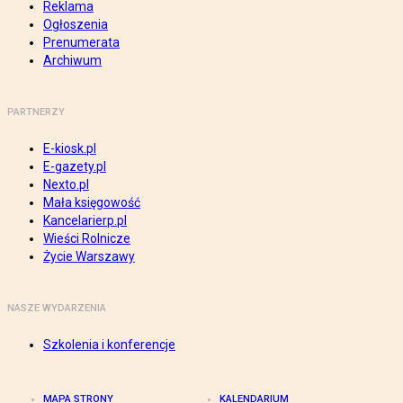
Reklama
Ogłoszenia
Prenumerata
Archiwum
PARTNERZY
E-kiosk.pl
E-gazety.pl
Nexto.pl
Mała księgowość
Kancelarierp.pl
Wieści Rolnicze
Życie Warszawy
NASZE WYDARZENIA
Szkolenia i konferencje
MAPA STRONY
KALENDARIUM