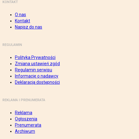
KONTAKT
O nas
Kontakt
Napisz do nas
REGULAMIN
Polityka Prywatności
Zmiana ustawień zgód
Regulamin serwisu
Informacje o nadawcy
Deklaracja dostępności
REKLAMA I PRENUMERATA
Reklama
Ogłoszenia
Prenumerata
Archiwum