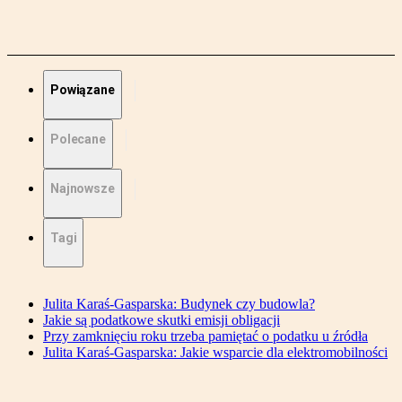
Powiązane
Polecane
Najnowsze
Tagi
Julita Karaś-Gasparska: Budynek czy budowla?
Jakie są podatkowe skutki emisji obligacji
Przy zamknięciu roku trzeba pamiętać o podatku u źródła
Julita Karaś-Gasparska: Jakie wsparcie dla elektromobilności