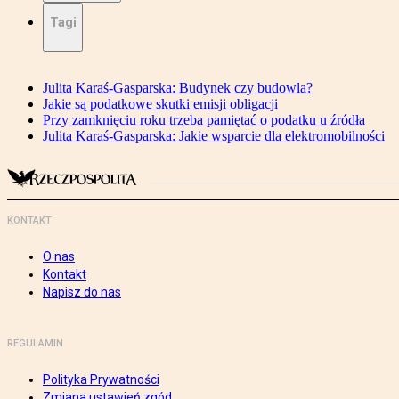
Tagi
Julita Karaś-Gasparska: Budynek czy budowla?
Jakie są podatkowe skutki emisji obligacji
Przy zamknięciu roku trzeba pamiętać o podatku u źródła
Julita Karaś-Gasparska: Jakie wsparcie dla elektromobilności
KONTAKT
O nas
Kontakt
Napisz do nas
REGULAMIN
Polityka Prywatności
Zmiana ustawień zgód