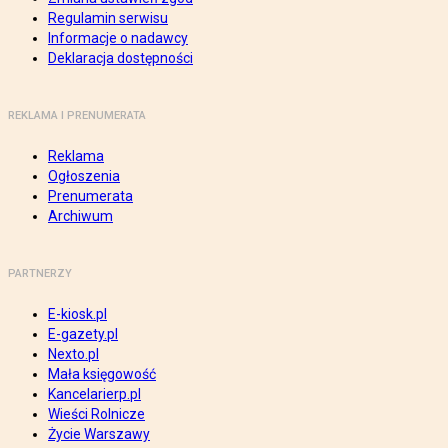
Regulamin serwisu
Informacje o nadawcy
Deklaracja dostępności
REKLAMA I PRENUMERATA
Reklama
Ogłoszenia
Prenumerata
Archiwum
PARTNERZY
E-kiosk.pl
E-gazety.pl
Nexto.pl
Mała księgowość
Kancelarierp.pl
Wieści Rolnicze
Życie Warszawy