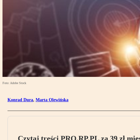
Foto: Adobe Stock
Konrad Dura
,
Marta Olewińska
Czytaj treści PRO.RP.PL za 39 zł mies