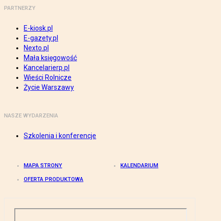
PARTNERZY
E-kiosk.pl
E-gazety.pl
Nexto.pl
Mała księgowość
Kancelarierp.pl
Wieści Rolnicze
Życie Warszawy
NASZE WYDARZENIA
Szkolenia i konferencje
MAPA STRONY
KALENDARIUM
OFERTA PRODUKTOWA