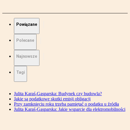
Powiązane
Polecane
Najnowsze
Tagi
Julita Karaś-Gasparska: Budynek czy budowla?
Jakie są podatkowe skutki emisji obligacji
Przy zamknięciu roku trzeba pamiętać o podatku u źródła
Julita Karaś-Gasparska: Jakie wsparcie dla elektromobilności