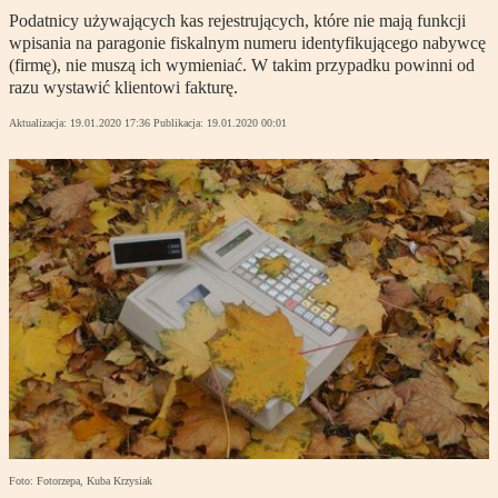
Podatnicy używających kas rejestrujących, które nie mają funkcji
wpisania na paragonie fiskalnym numeru identyfikującego nabywcę
(firmę), nie muszą ich wymieniać. W takim przypadku powinni od
razu wystawić klientowi fakturę.
Aktualizacja:
19.01.2020 17:36
Publikacja:
19.01.2020 00:01
Foto: Fotorzepa, Kuba Krzysiak