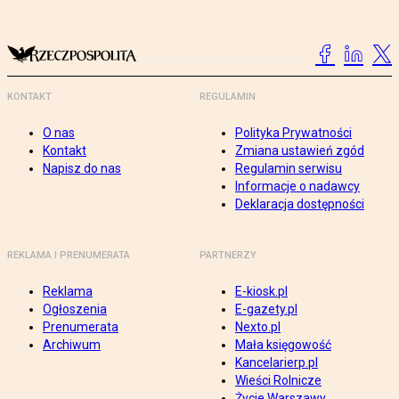
KONTAKT
REGULAMIN
O nas
Polityka Prywatności
Kontakt
Zmiana ustawień zgód
Napisz do nas
Regulamin serwisu
Informacje o nadawcy
Deklaracja dostępności
REKLAMA I PRENUMERATA
PARTNERZY
Reklama
E-kiosk.pl
Ogłoszenia
E-gazety.pl
Prenumerata
Nexto.pl
Archiwum
Mała księgowość
Kancelarierp.pl
Wieści Rolnicze
Życie Warszawy