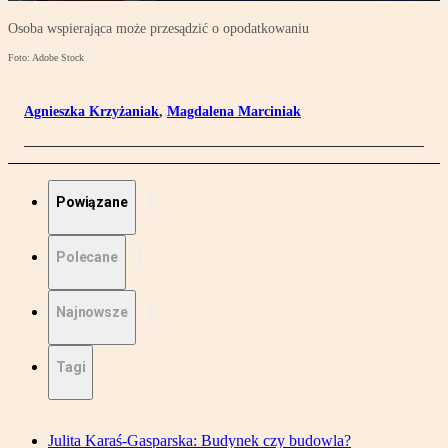
Osoba wspierająca może przesądzić o opodatkowaniu
Foto: Adobe Stock
Agnieszka Krzyżaniak
,
Magdalena Marciniak
Powiązane
Polecane
Najnowsze
Tagi
Julita Karaś-Gasparska: Budynek czy budowla?