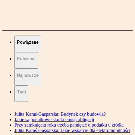
Powiązane
Polecane
Najnowsze
Tagi
Julita Karaś-Gasparska: Budynek czy budowla?
Jakie są podatkowe skutki emisji obligacji
Przy zamknięciu roku trzeba pamiętać o podatku u źródła
Julita Karaś-Gasparska: Jakie wsparcie dla elektromobilności