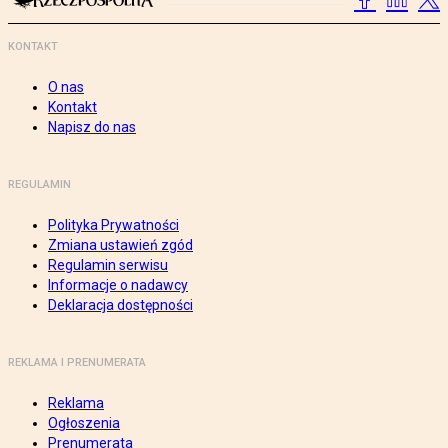
KONTAKT
O nas
Kontakt
Napisz do nas
REGULAMIN
Polityka Prywatności
Zmiana ustawień zgód
Regulamin serwisu
Informacje o nadawcy
Deklaracja dostępności
REKLAMA I PRENUMERATA
Reklama
Ogłoszenia
Prenumerata