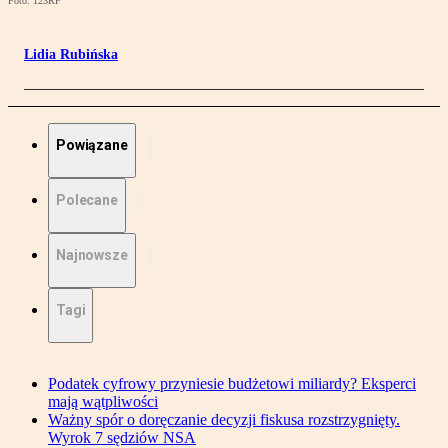
Foto: 123RF
Lidia Rubińska
Powiązane
Polecane
Najnowsze
Tagi
Podatek cyfrowy przyniesie budżetowi miliardy? Eksperci
mają wątpliwości
Ważny spór o doręczanie decyzji fiskusa rozstrzygnięty.
Wyrok 7 sędziów NSA