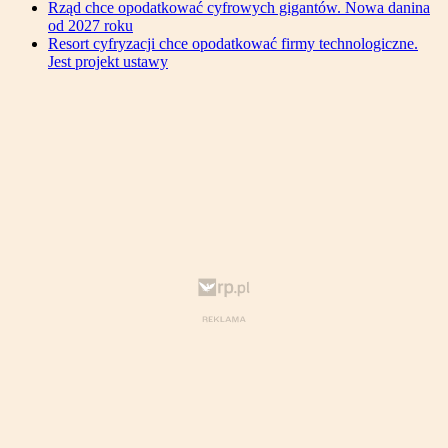
Rząd chce opodatkować cyfrowych gigantów. Nowa danina
od 2027 roku
Resort cyfryzacji chce opodatkować firmy technologiczne.
Jest projekt ustawy