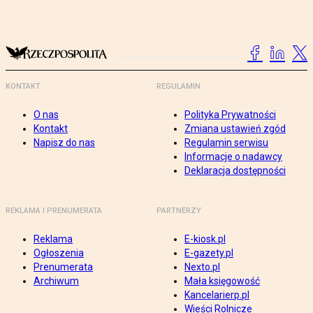
KONTAKT
REGULAMIN
O nas
Polityka Prywatności
Kontakt
Zmiana ustawień zgód
Napisz do nas
Regulamin serwisu
Informacje o nadawcy
Deklaracja dostępności
REKLAMA I PRENUMERATA
PARTNERZY
Reklama
E-kiosk.pl
Ogłoszenia
E-gazety.pl
Prenumerata
Nexto.pl
Archiwum
Mała księgowość
Kancelarierp.pl
Wieści Rolnicze