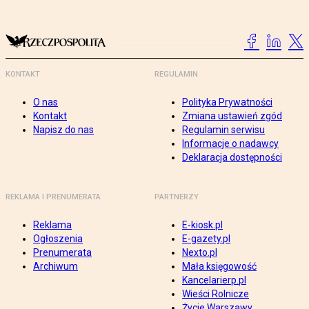
KONTAKT
REGULAMIN
O nas
Polityka Prywatności
Kontakt
Zmiana ustawień zgód
Napisz do nas
Regulamin serwisu
Informacje o nadawcy
Deklaracja dostępności
REKLAMA I PRENUMERATA
PARTNERZY
Reklama
E-kiosk.pl
Ogłoszenia
E-gazety.pl
Prenumerata
Nexto.pl
Archiwum
Mała księgowość
Kancelarierp.pl
Wieści Rolnicze
Życie Warszawy