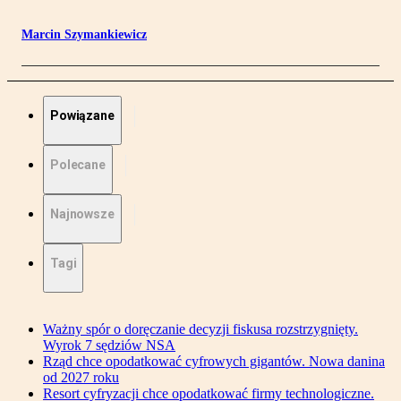
Marcin Szymankiewicz
Powiązane
Polecane
Najnowsze
Tagi
Ważny spór o doręczanie decyzji fiskusa rozstrzygnięty.
Wyrok 7 sędziów NSA
Rząd chce opodatkować cyfrowych gigantów. Nowa danina
od 2027 roku
Resort cyfryzacji chce opodatkować firmy technologiczne.