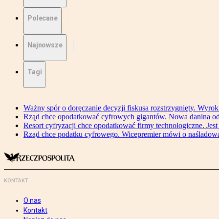
Polecane
Najnowsze
Tagi
Ważny spór o doręczanie decyzji fiskusa rozstrzygnięty. Wyr
Rząd chce opodatkować cyfrowych gigantów. Nowa danina od
Resort cyfryzacji chce opodatkować firmy technologiczne. Jest
Rząd chce podatku cyfrowego. Wicepremier mówi o naśladow
KONTAKT
O nas
Kontakt