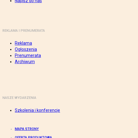
Napisz do nas
REKLAMA I PRENUMERATA
Reklama
Ogłoszenia
Prenumerata
Archiwum
NASZE WYDARZENIA
Szkolenia i konferencje
MAPA STRONY
OFERTA PRODUKTOWA