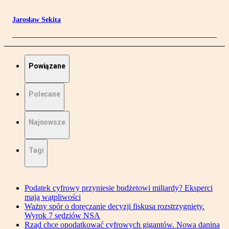
Jarosław Sekita
Powiązane
Polecane
Najnowsze
Tagi
Podatek cyfrowy przyniesie budżetowi miliardy? Eksperci
mają wątpliwości
Ważny spór o doręczanie decyzji fiskusa rozstrzygnięty.
Wyrok 7 sędziów NSA
Rząd chce opodatkować cyfrowych gigantów. Nowa danina