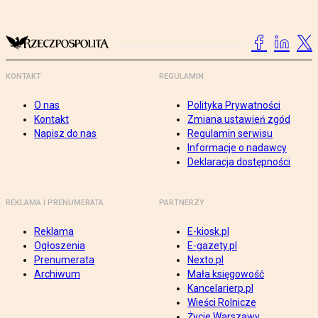
KONTAKT
REGULAMIN
O nas
Polityka Prywatności
Kontakt
Zmiana ustawień zgód
Napisz do nas
Regulamin serwisu
Informacje o nadawcy
Deklaracja dostępności
REKLAMA I PRENUMERATA
PARTNERZY
Reklama
E-kiosk.pl
Ogłoszenia
E-gazety.pl
Prenumerata
Nexto.pl
Archiwum
Mała księgowość
Kancelarierp.pl
Wieści Rolnicze
Życie Warszawy