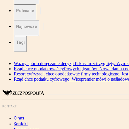
Polecane
Najnowsze
Tagi
Ważny spór o doręczanie decyzji fiskusa rozstrzygnięty. Wyr
Rząd chce opodatkować cyfrowych gigantów. Nowa danina od
Resort cyfryzacji chce opodatkować firmy technologiczne. Jest
Rząd chce podatku cyfrowego. Wicepremier mówi o naśladow
KONTAKT
O nas
Kontakt