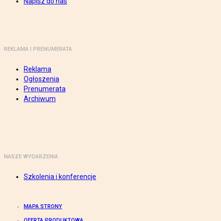
Napisz do nas
REKLAMA I PRENUMERATA
Reklama
Ogłoszenia
Prenumerata
Archiwum
NASZE WYDARZENIA
Szkolenia i konferencje
MAPA STRONY
OFERTA PRODUKTOWA