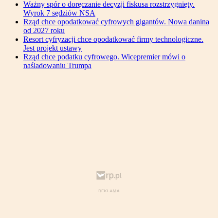
Ważny spór o doręczanie decyzji fiskusa rozstrzygnięty.
Wyrok 7 sędziów NSA
Rząd chce opodatkować cyfrowych gigantów. Nowa danina
od 2027 roku
Resort cyfryzacji chce opodatkować firmy technologiczne.
Jest projekt ustawy
Rząd chce podatku cyfrowego. Wicepremier mówi o
naśladowaniu Trumpa