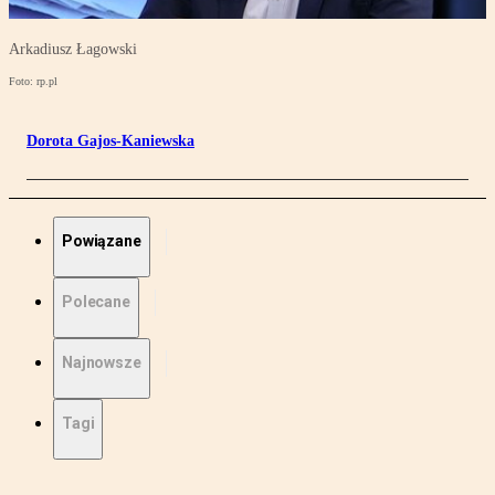
Arkadiusz Łagowski
Foto: rp.pl
Dorota Gajos-Kaniewska
Powiązane
Polecane
Najnowsze
Tagi