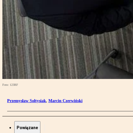
Foto: 123RF
Przemysław Sołtysiak
,
Marcin Czerwiński
Powiązane