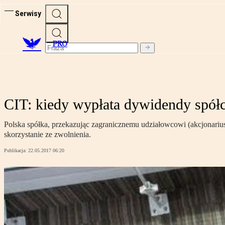
Serwisy
PRO
CIT: kiedy wypłata dywidendy spółc
Polska spółka, przekazując zagranicznemu udziałowcowi (akcjonariu
skorzystanie ze zwolnienia.
Publikacja:
22.05.2017 06:20