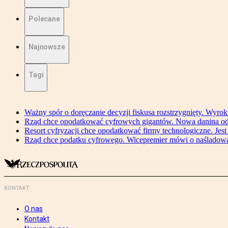
Polecane
Najnowsze
Tagi
Ważny spór o doręczanie decyzji fiskusa rozstrzygnięty. Wyr
Rząd chce opodatkować cyfrowych gigantów. Nowa danina od
Resort cyfryzacji chce opodatkować firmy technologiczne. Jest
Rząd chce podatku cyfrowego. Wicepremier mówi o naśladow
KONTAKT
O nas
Kontakt