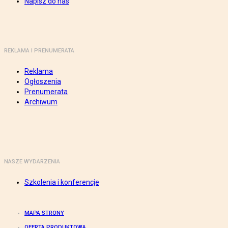
Napisz do nas
REKLAMA I PRENUMERATA
Reklama
Ogłoszenia
Prenumerata
Archiwum
NASZE WYDARZENIA
Szkolenia i konferencje
MAPA STRONY
OFERTA PRODUKTOWA